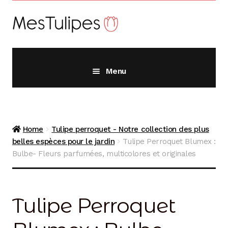
Aller
Aller
à
au
la
contenu
navigation
Menu
Alliums
Home
Tulipe perroquet - Notre collection des plus
Crocus
belles espèces pour le jardin
Tulipe Perroquet Blumex :
Bulbe- Fleurs parfumées, multicolores et originales
Fritillaires
Tulipe Perroquet
Jacinthes