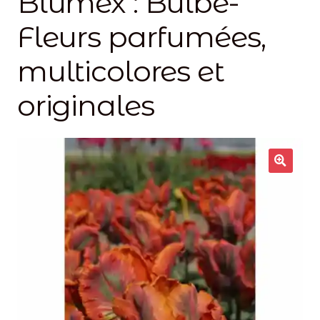
Blumex : Bulbe-
Narcisses
Fleurs parfumées,
multicolores et
Ouvrir
Tulipes
le
originales
menu
enfant
🔍