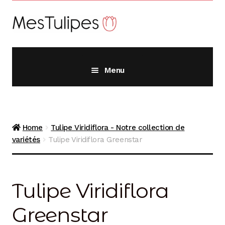
Aller
Aller
à
au
la
contenu
navigation
Menu
Alliums
Home
Tulipe Viridiflora - Notre collection de
Crocus
variétés
Tulipe Viridiflora Greenstar
Fritillaires
Tulipe Viridiflora
Jacinthes
Greenstar