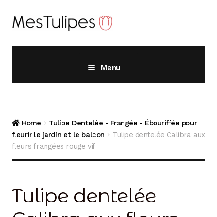
Aller
Aller
à
au
la
contenu
navigation
Menu
Alliums
Home
Tulipe Dentelée - Frangée - Ébouriffée pour
Crocus
fleurir le jardin et le balcon
Tulipe dentelée Calibra aux
fleurs frangées rouge vif
Fritillaires
Tulipe dentelée
Jacinthes