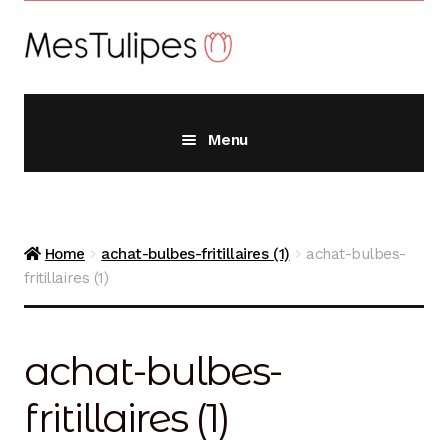
Aller
Aller
à
au
la
contenu
navigation
Menu
Alliums
Home
achat-bulbes-fritillaires (1)
achat-bulbes-
Crocus
fritillaires (1)
Fritillaires
achat-bulbes-
fritillaires (1)
Jacinthes