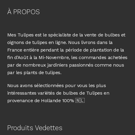
g
g
g
e
e
e
r
r
r
À PROPOS
s
s
s
u
u
u
r
r
r
T
F
W
w
a
h
i
c
a
Mes Tulipes est le spécialiste de la vente de bulbes et
t
e
t
t
b
s
oignons de tulipes en ligne. Nous livrons dans la
e
o
A
r
o
p
France entière pendant la période de plantation de la
(
k
p
o
(
(
fin d’Août à la Mi-Novembre, les commandes achetées
u
o
o
v
u
u
par de nombreux jardiniers passionnés comme nous
r
v
v
e
r
r
par les plants de tulipes.
d
e
e
a
d
d
n
a
a
Nous avons sélectionnées pour vous les plus
s
n
n
u
s
s
intéressantes variétés de bulbes de Tulipes en
n
u
u
e
n
n
provenance de Hollande 100% 🇳🇱
n
e
e
o
n
n
u
o
o
v
u
u
e
v
v
l
e
e
l
l
l
Produits Vedettes
e
l
l
f
e
e