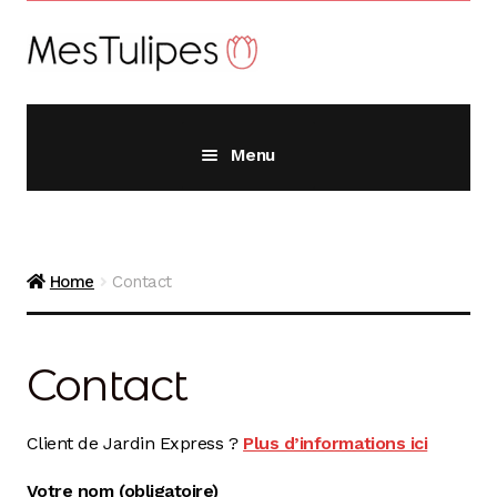
Aller
Aller
à
au
la
contenu
navigation
Menu
Alliums
Home
Contact
Crocus
Contact
Fritillaires
Client de Jardin Express ?
Plus d’informations ici
Jacinthes
Votre nom (obligatoire)