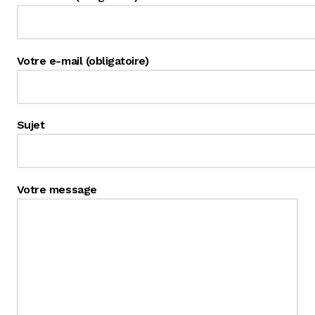
Narcisses
Ouvrir
Votre e-mail (obligatoire)
Tulipes
le
menu
enfant
Sujet
Votre message